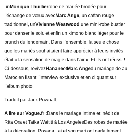
un
Monique Lhuillier
robe de mariée brodée pour
l'échange de vœux avec
Marc Ange
, un caftan rouge
traditionnel, un
Vivienne Westwood
une mini-robe bustier
pour danser le soir, et enfin un kimono blanc léger pour le
brunch du lendemain. Dans l’ensemble, la seule chose
que les mariés souhaitaient faire apprécier à leurs invités
était « la sensation de magie dans l’air ». Et ils ont réussi !
Ci-dessous, revivez
Hanane
et
Marc Ange
du mariage de au
Maroc en lisant l'interview exclusive et en cliquant sur
l'album photo.
Traduit par Jack Pownall.
A lire sur Vogue.fr :
Dans le mariage intime et inédit de
Rita Ora et Taika Waititi à Los AngelesDes robes de mariée
à la décoration, Rosana Lai et son mari ont parfaitement